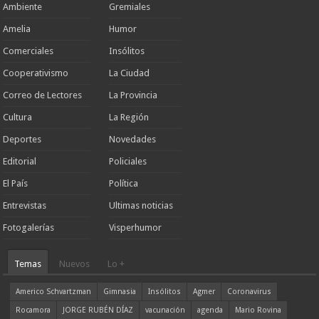
Ambiente
Gremiales
Amelia
Humor
Comerciales
Insólitos
Cooperativismo
La Ciudad
Correo de Lectores
La Provincia
Cultura
La Región
Deportes
Novedades
Editorial
Policiales
El País
Política
Entrevistas
Ultimas noticias
Fotogalerías
Visperhumor
Temas
Nuevos
Lo +
Americo Schvartzman
Gimnasia
Insólitos
Agmer
Coronavirus
Rocamora
JORGE RUBÉN DÍAZ
vacunación
agenda
Mario Rovina