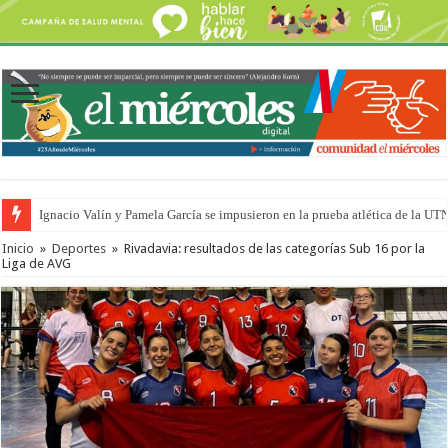
Ignacio Valín y Pamela García se impusieron en la prueba atlética de la UT
Traigo el litoral en mi canción: 100 años de Aníbal Sampayo
Inicio
»
Deportes
»
Rivadavia: resultados de las categorías Sub 16 por la
Liga de AVG