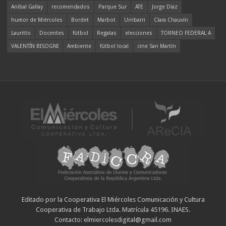
Aníbal Gallay
recomendados
Parque Sur
ATE
Jorge Díaz
humor de Miércoles
Bordet
Marbot
Urribarri
Clara Chauvín
Lauritto
Docentes
fútbol
Regatas
elecciones
TORNEO FEDERAL A
VALENTÍN BISOGNI
Ambiente
fútbol local
cine San Martín
Editado por la Cooperativa El Miércoles Comunicación y Cultura
Cooperativa de Trabajo Ltda. Matrícula 45196. INAES.
Contacto: elmiercolesdigital@gmail.com