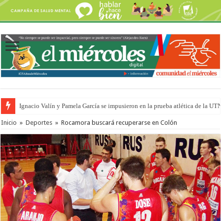
Ignacio Valín y Pamela García se impusieron en la prueba atlética de la UT
Inicio
»
Deportes
»
Rocamora buscará recuperarse en Colón