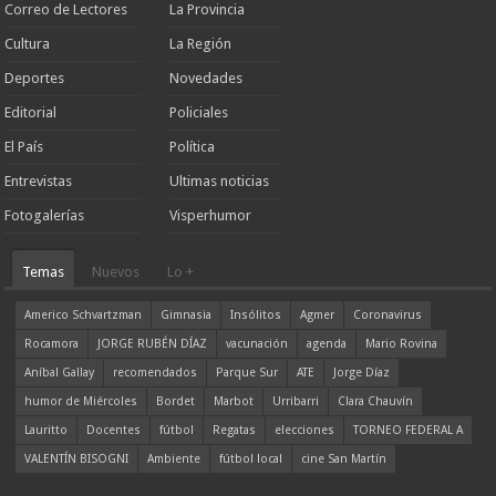
Correo de Lectores
La Provincia
Cultura
La Región
Deportes
Novedades
Editorial
Policiales
El País
Política
Entrevistas
Ultimas noticias
Fotogalerías
Visperhumor
Temas
Nuevos
Lo +
Americo Schvartzman
Gimnasia
Insólitos
Agmer
Coronavirus
Rocamora
JORGE RUBÉN DÍAZ
vacunación
agenda
Mario Rovina
Aníbal Gallay
recomendados
Parque Sur
ATE
Jorge Díaz
humor de Miércoles
Bordet
Marbot
Urribarri
Clara Chauvín
Lauritto
Docentes
fútbol
Regatas
elecciones
TORNEO FEDERAL A
VALENTÍN BISOGNI
Ambiente
fútbol local
cine San Martín