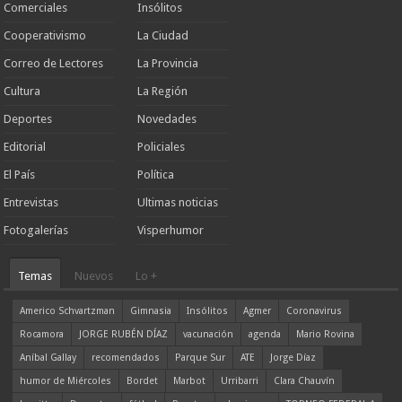
Comerciales
Insólitos
Cooperativismo
La Ciudad
Correo de Lectores
La Provincia
Cultura
La Región
Deportes
Novedades
Editorial
Policiales
El País
Política
Entrevistas
Ultimas noticias
Fotogalerías
Visperhumor
Temas
Nuevos
Lo +
Americo Schvartzman
Gimnasia
Insólitos
Agmer
Coronavirus
Rocamora
JORGE RUBÉN DÍAZ
vacunación
agenda
Mario Rovina
Aníbal Gallay
recomendados
Parque Sur
ATE
Jorge Díaz
humor de Miércoles
Bordet
Marbot
Urribarri
Clara Chauvín