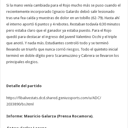
Si la mano venía cambiada para el Rojo mucho más se puso cuando el
recientemente incorporado Ignacio Galardo debió salir lesionado
tras una fea caída y muestras de dolor en un tobillo (62-79). Hasta ahí
el interno aportó 6 puntos y 4 rebotes. Restaban todavía 6:30 minutos
pero estaba claro que el ganador ya estaba puesto. Para el Rojo
quedó para destacar el ingreso del juvenil Valentino Occhi y el triple
que anotó. Y nada más. Estudiantes controló todo y se terminó
llevando un triunfo que nunca corrió riesgos. Todo el quinteto inicial
terminó en doble dígito pero Scaramuzzino y Cabrera se llevaron los
principales elogios.
Detalle del partido
https://fibalivestats.dcd.
shared.geniussports.com/u/ADC/
2033890/bs.html
Informe: Mauricio Galarza (Prensa Rocamora).