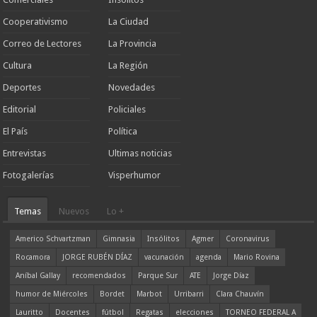
Cooperativismo
La Ciudad
Correo de Lectores
La Provincia
Cultura
La Región
Deportes
Novedades
Editorial
Policiales
El País
Política
Entrevistas
Ultimas noticias
Fotogalerías
Visperhumor
Temas
Nuevos
Lo +
Americo Schvartzman
Gimnasia
Insólitos
Agmer
Coronavirus
Rocamora
JORGE RUBÉN DÍAZ
vacunación
agenda
Mario Rovina
Aníbal Gallay
recomendados
Parque Sur
ATE
Jorge Díaz
humor de Miércoles
Bordet
Marbot
Urribarri
Clara Chauvín
Lauritto
Docentes
fútbol
Regatas
elecciones
TORNEO FEDERAL A