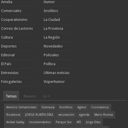
Amelia
Humor
Comerciales
Insólitos
Cooperativismo
La Ciudad
Correo de Lectores
La Provincia
Cultura
La Región
Deportes
Novedades
Editorial
Policiales
El País
Política
Entrevistas
Ultimas noticias
Fotogalerías
Visperhumor
Temas
Nuevos
Lo +
Americo Schvartzman
Gimnasia
Insólitos
Agmer
Coronavirus
Rocamora
JORGE RUBÉN DÍAZ
vacunación
agenda
Mario Rovina
Aníbal Gallay
recomendados
Parque Sur
ATE
Jorge Díaz