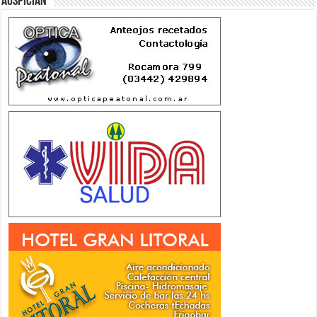
Auspician