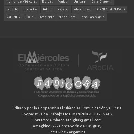
humor de Miércoles
Bordet
Marbot
Urribarri
Clara Chauvín
Lauritto
Docentes
fútbol
Regatas
elecciones
TORNEO FEDERAL A
VALENTÍN BISOGNI
Ambiente
fútbol local
cine San Martín
Editado por la Cooperativa El Miércoles Comunicación y Cultura
Cooperativa de Trabajo Ltda. Matrícula 45196. INAES.
Contacto: elmiercolesdigital@gmail.com
Ameghino 68 - Concepción del Uruguay
Entre Ríos - Argentina