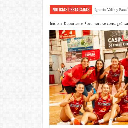
Noticias Destacadas
Ignacio Valín y Pamel
Traigo el litoral en 
Inicio
»
Deportes
»
Rocamora se consagró cam