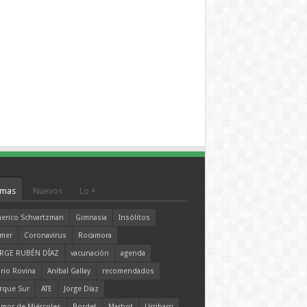
mas
Nuevos
Lo +
erico Schvartzman
Gimnasia
Insólitos
mer
Coronavirus
Rocamora
RGE RUBÉN DÍAZ
vacunación
agenda
rio Rovina
Aníbal Gallay
recomendados
rque Sur
ATE
Jorge Díaz
mor de Miércoles
Bordet
Marbot
Urribarri