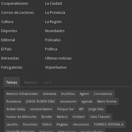
Cooperativismo
La Ciudad
Correo de Lectores
La Provincia
Cultura
La Región
Deportes
Novedades
Editorial
Policiales
El País
Política
Entrevistas
Ultimas noticias
Fotogalerías
Visperhumor
Temas
Nuevos
Lo +
Americo Schvartzman
Gimnasia
Insólitos
Agmer
Coronavirus
Rocamora
JORGE RUBÉN DÍAZ
vacunación
agenda
Mario Rovina
Aníbal Gallay
recomendados
Parque Sur
ATE
Jorge Díaz
humor de Miércoles
Bordet
Marbot
Urribarri
Clara Chauvín
Lauritto
Docentes
fútbol
Regatas
elecciones
TORNEO FEDERAL A