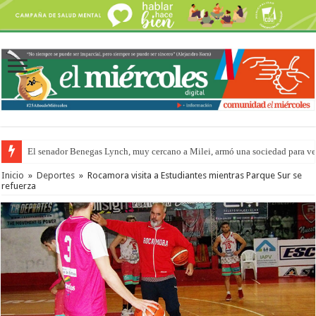
El senador Benegas Lynch, muy cercano a Milei, armó una sociedad para vend
El gobierno baja el capítulo de extranjerización de tierras
Inicio
»
Deportes
»
Rocamora visita a Estudiantes mientras Parque Sur se
refuerza