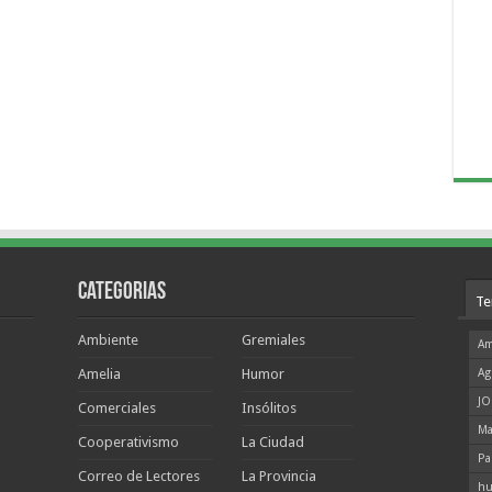
Categorias
Te
Ambiente
Gremiales
Am
Amelia
Humor
Ag
JO
Comerciales
Insólitos
Ma
Cooperativismo
La Ciudad
Pa
Correo de Lectores
La Provincia
hu