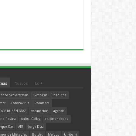
mas
Nuevos
Lo +
erico Schvartzman
Gimnasia
Insólitos
mer
Coronavirus
Rocamora
RGE RUBÉN DÍAZ
vacunación
agenda
rio Rovina
Aníbal Gallay
recomendados
rque Sur
ATE
Jorge Díaz
mor de Miércoles
Bordet
Marbot
Urribarri