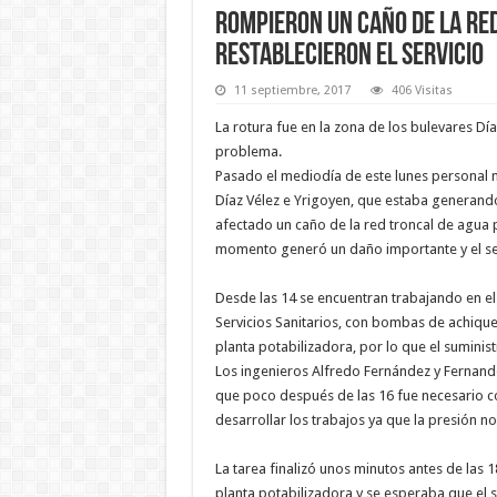
Rompieron un caño de la re
restablecieron el servicio
11 septiembre, 2017
406 Visitas
La rotura fue en la zona de los bulevares Día
problema.
Pasado el mediodía de este lunes personal m
Díaz Vélez e Yrigoyen, que estaba generando
afectado un caño de la red troncal de agua 
momento
generó un daño importante y el se
Desde las 14 se encuentran trabajando en el
Servicios Sanitarios, con bombas de achique y
planta potabilizadora, por lo que el suminis
Los ingenieros Alfredo Fernández y Fernan
que poco después de las 16 fue necesario co
desarrollar los trabajos ya que la presión no
La tarea finalizó unos minutos antes de las 
planta potabilizadora y se esperaba que el s