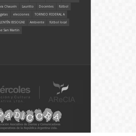
ara Chauvín
Lauritto
Docentes
fútbol
gatas
elecciones
TORNEO FEDERAL A
LENTÍN BISOGNI
Ambiente
fútbol local
ne San Martín