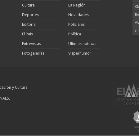
Cultura
La Región
Cl
Deportes
Novedades
Re
VA
Editorial
Policiales
ci
El País
Política
Entrevistas
Ultimas noticias
Fotogalerías
Visperhumor
cación y Cultura
INAES.