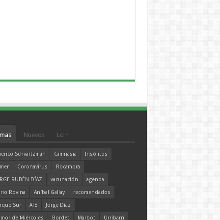
mas
Nuevos
Lo +
erico Schvartzman
Gimnasia
Insólitos
mer
Coronavirus
Rocamora
RGE RUBÉN DÍAZ
vacunación
agenda
rio Rovina
Aníbal Gallay
recomendados
rque Sur
ATE
Jorge Díaz
mor de Miércoles
Bordet
Marbot
Urribarri