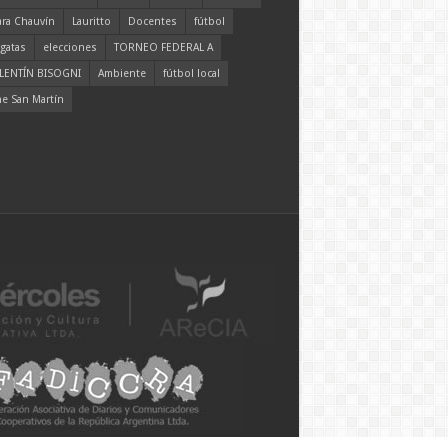
ara Chauvín
Lauritto
Docentes
fútbol
gatas
elecciones
TORNEO FEDERAL A
LENTÍN BISOGNI
Ambiente
fútbol local
ne San Martín