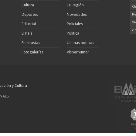
Cultura
La Región
Cl
Deportes
Novedades
Re
VA
Editorial
Policiales
ci
El País
Política
Entrevistas
Ultimas noticias
Fotogalerías
Visperhumor
cación y Cultura
INAES.