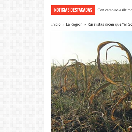
Noticias Destacadas
Con cambios a último
Adopción en Entre Río
Inicio
»
La Región
»
Ruralistas dicen que “el 