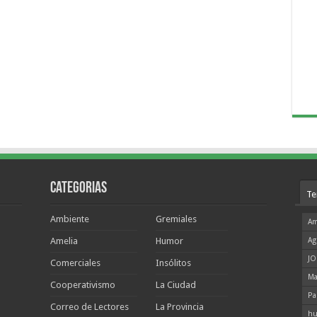
Categorias
Te
Ambiente
Gremiales
Am
Amelia
Humor
Ag
JO
Comerciales
Insólitos
Ma
Cooperativismo
La Ciudad
Pa
Correo de Lectores
La Provincia
hu