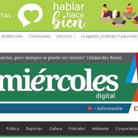
 de Miércoles
Columnistas
Servicios
La agenda ¿A dónde ir? para este 
Política
Deportes
Cultura
Policiales
Ambiente
Cooperativi