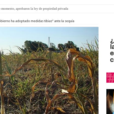
 momento, aprobaron la ley de propiedad privada
s: el 35% de los 90 niños, niñas y adolescentes que esperan una familia tiene CU
Gobierno ha adoptado medidas tibias” ante la sequía