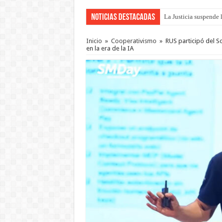
Noticias Destacadas
La Justicia suspende 
Inicio
»
Cooperativismo
»
RUS participó del So
en la era de la IA