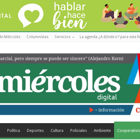
de Miércoles
Columnistas
Servicios
La agenda ¿A dónde ir? para este f
a
Política
Deportes
Cultura
Policiales
Ambiente
Cooperativi