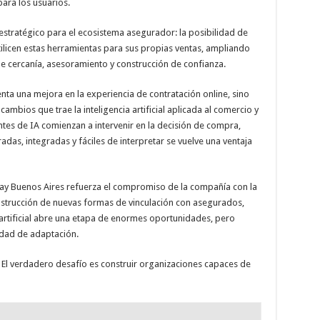
 para los usuarios.
stratégico para el ecosistema asegurador: la posibilidad de
ilicen estas herramientas para sus propias ventas, ampliando
de cercanía, asesoramiento y construcción de confianza.
ta una mejora en la experiencia de contratación online, sino
ambios que trae la inteligencia artificial aplicada al comercio y
ntes de IA comienzan a intervenir en la decisión de compra,
adas, integradas y fáciles de interpretar se vuelve una ventaja
Day Buenos Aires refuerza el compromiso de la compañía con la
construcción de nuevas formas de vinculación con asegurados,
artificial abre una etapa de enormes oportunidades, pero
idad de adaptación.
. El verdadero desafío es construir organizaciones capaces de