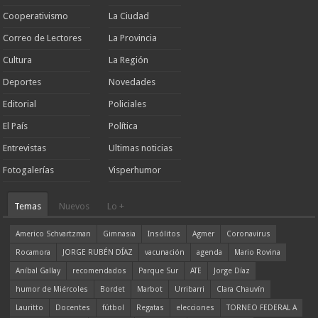
Cooperativismo
La Ciudad
Correo de Lectores
La Provincia
Cultura
La Región
Deportes
Novedades
Editorial
Policiales
El País
Política
Entrevistas
Ultimas noticias
Fotogalerías
Visperhumor
Temas
Nuevos
Lo +
Americo Schvartzman
Gimnasia
Insólitos
Agmer
Coronavirus
Rocamora
JORGE RUBÉN DÍAZ
vacunación
agenda
Mario Rovina
Aníbal Gallay
recomendados
Parque Sur
ATE
Jorge Díaz
humor de Miércoles
Bordet
Marbot
Urribarri
Clara Chauvín
Lauritto
Docentes
fútbol
Regatas
elecciones
TORNEO FEDERAL A