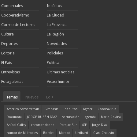
Comerciales
Insólitos
Cooperativismo
La Ciudad
Correo de Lectores
La Provincia
Cultura
La Región
Deportes
Novedades
Editorial
Policiales
El País
Política
Entrevistas
Ultimas noticias
Fotogalerías
Visperhumor
Temas
Nuevos
Lo +
Americo Schvartzman
Gimnasia
Insólitos
Agmer
Coronavirus
Rocamora
JORGE RUBÉN DÍAZ
vacunación
agenda
Mario Rovina
Aníbal Gallay
recomendados
Parque Sur
ATE
Jorge Díaz
humor de Miércoles
Bordet
Marbot
Urribarri
Clara Chauvín