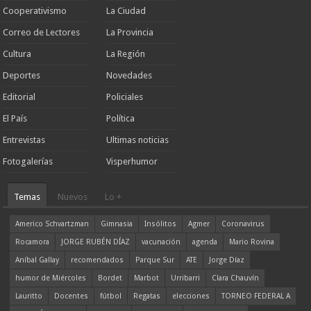
Cooperativismo
La Ciudad
Correo de Lectores
La Provincia
Cultura
La Región
Deportes
Novedades
Editorial
Policiales
El País
Política
Entrevistas
Ultimas noticias
Fotogalerías
Visperhumor
Temas
Nuevos
Lo +
Americo Schvartzman
Gimnasia
Insólitos
Agmer
Coronavirus
Rocamora
JORGE RUBÉN DÍAZ
vacunación
agenda
Mario Rovina
Aníbal Gallay
recomendados
Parque Sur
ATE
Jorge Díaz
humor de Miércoles
Bordet
Marbot
Urribarri
Clara Chauvín
Lauritto
Docentes
fútbol
Regatas
elecciones
TORNEO FEDERAL A