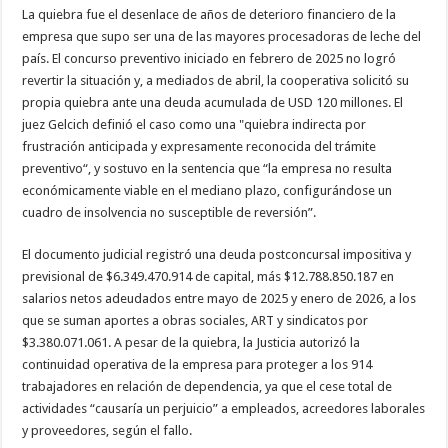
La quiebra fue el desenlace de años de deterioro financiero de la
empresa que supo ser una de las mayores procesadoras de leche del
país. El concurso preventivo iniciado en febrero de 2025 no logró
revertir la situación y, a mediados de abril, la cooperativa solicitó su
propia quiebra ante una deuda acumulada de USD 120 millones. El
juez Gelcich definió el caso como una "quiebra indirecta por
frustración anticipada y expresamente reconocida del trámite
preventivo“, y sostuvo en la sentencia que “la empresa no resulta
económicamente viable en el mediano plazo, configurándose un
cuadro de insolvencia no susceptible de reversión”.
El documento judicial registró una deuda postconcursal impositiva y
previsional de $6.349.470.914 de capital, más $12.788.850.187 en
salarios netos adeudados entre mayo de 2025 y enero de 2026, a los
que se suman aportes a obras sociales, ART y sindicatos por
$3.380.071.061. A pesar de la quiebra, la Justicia autorizó la
continuidad operativa de la empresa para proteger a los 914
trabajadores en relación de dependencia, ya que el cese total de
actividades “causaría un perjuicio” a empleados, acreedores laborales
y proveedores, según el fallo.