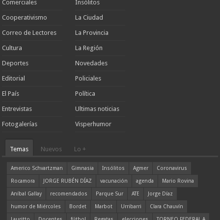
Comerciales
Insólitos
Cooperativismo
La Ciudad
Correo de Lectores
La Provincia
Cultura
La Región
Deportes
Novedades
Editorial
Policiales
El País
Política
Entrevistas
Ultimas noticias
Fotogalerías
Visperhumor
Temas
Nuevos
Lo +
Americo Schvartzman
Gimnasia
Insólitos
Agmer
Coronavirus
Rocamora
JORGE RUBÉN DÍAZ
vacunación
agenda
Mario Rovina
Aníbal Gallay
recomendados
Parque Sur
ATE
Jorge Díaz
humor de Miércoles
Bordet
Marbot
Urribarri
Clara Chauvín
Lauritto
Docentes
fútbol
Regatas
elecciones
TORNEO FEDERAL A