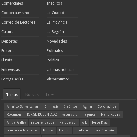
Comerciales
Insólitos
Cooperativismo
La Ciudad
Correo de Lectores
La Provincia
Cultura
La Región
Deportes
Novedades
Editorial
Policiales
El País
Política
Entrevistas
Ultimas noticias
Fotogalerías
Visperhumor
Temas
Nuevos
Lo +
Americo Schvartzman
Gimnasia
Insólitos
Agmer
Coronavirus
Rocamora
JORGE RUBÉN DÍAZ
vacunación
agenda
Mario Rovina
Aníbal Gallay
recomendados
Parque Sur
ATE
Jorge Díaz
humor de Miércoles
Bordet
Marbot
Urribarri
Clara Chauvín