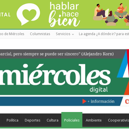
po de Miércoles
Columnistas
Servicios
La agenda ¿A dónde ir? para est
a
Política
Deportes
Cultura
Policiales
Ambiente
Cooperativi