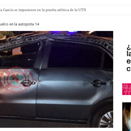
a García se impusieron en la prueba atlética de la UTN
mi canción: 100 años de Aníbal Sampayo
uelco en la autopista 14