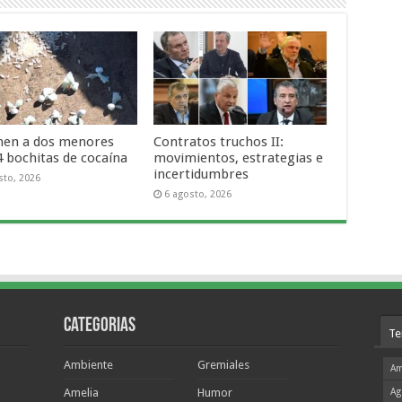
nen a dos menores
Contratos truchos II:
4 bochitas de cocaína
movimientos, estrategias e
incertidumbres
sto, 2026
6 agosto, 2026
Categorias
Te
Ambiente
Gremiales
Am
Amelia
Humor
Ag