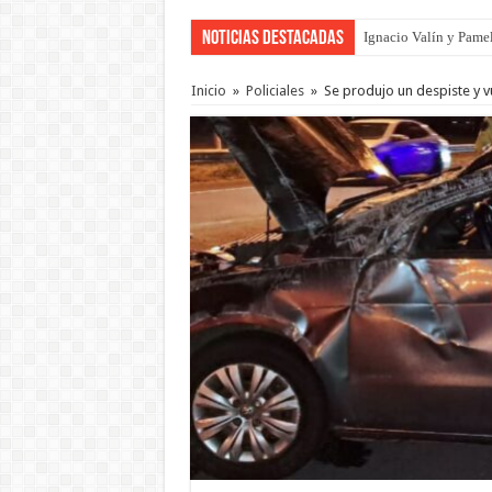
Noticias Destacadas
Ignacio Valín y Pamel
Traigo el litoral en 
Inicio
»
Policiales
»
Se produjo un despiste y v