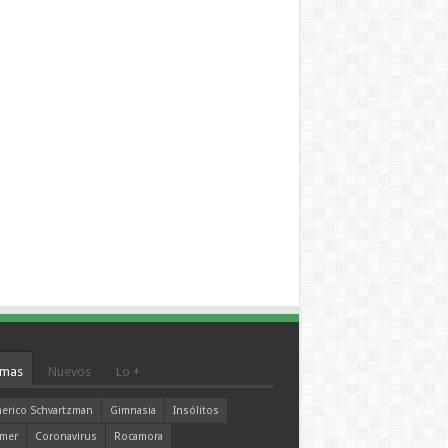
mas
Nuevos
Lo +
erico Schvartzman
Gimnasia
Insólitos
mer
Coronavirus
Rocamora