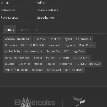
El País
Política
Entrevistas
Ultimas noticias
Fotogalerías
Visperhumor
Temas
Nuevos
Lo +
Americo Schvartzman
Gimnasia
Insólitos
Agmer
Coronavirus
Rocamora
JORGE RUBÉN DÍAZ
vacunación
agenda
Mario Rovina
Aníbal Gallay
recomendados
Parque Sur
ATE
Jorge Díaz
humor de Miércoles
Bordet
Marbot
Urribarri
Clara Chauvín
Lauritto
Docentes
fútbol
Regatas
elecciones
TORNEO FEDERAL A
VALENTÍN BISOGNI
Ambiente
fútbol local
cine San Martín