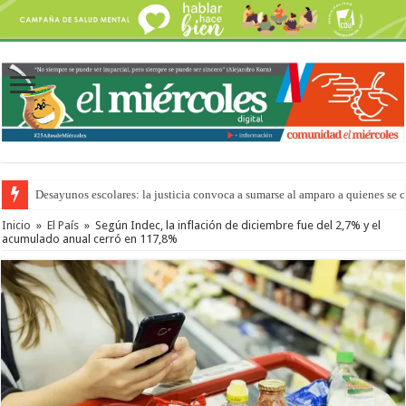
Desayunos escolares: la justicia convoca a sumarse al amparo a quienes se 
“La Feria en tu Barrio” para agostocon sus días y horarios
Inicio
»
El País
»
Según Indec, la inflación de diciembre fue del 2,7% y el
acumulado anual cerró en 117,8%