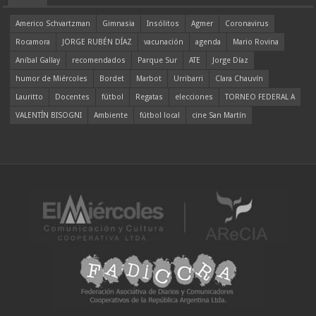
Americo Schvartzman
Gimnasia
Insólitos
Agmer
Coronavirus
Rocamora
JORGE RUBÉN DÍAZ
vacunación
agenda
Mario Rovina
Aníbal Gallay
recomendados
Parque Sur
ATE
Jorge Díaz
humor de Miércoles
Bordet
Marbot
Urribarri
Clara Chauvín
Lauritto
Docentes
fútbol
Regatas
elecciones
TORNEO FEDERAL A
VALENTÍN BISOGNI
Ambiente
fútbol local
cine San Martín