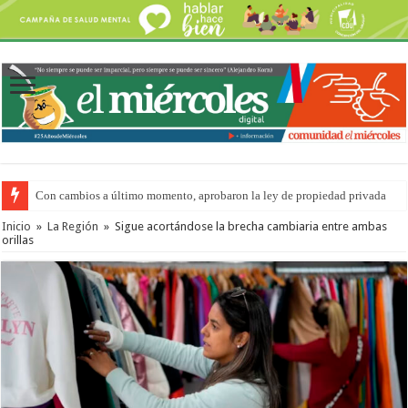
Con cambios a último momento, aprobaron la ley de propiedad privada
Del viernes 7 al domingo 9 de agosto: la agenda ¿A dónde ir? para este find
Inicio
»
La Región
»
Sigue acortándose la brecha cambiaria entre ambas
orillas