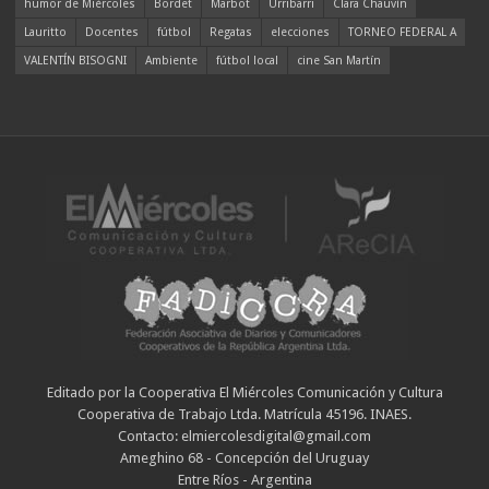
humor de Miércoles
Bordet
Marbot
Urribarri
Clara Chauvín
Lauritto
Docentes
fútbol
Regatas
elecciones
TORNEO FEDERAL A
VALENTÍN BISOGNI
Ambiente
fútbol local
cine San Martín
Editado por la Cooperativa El Miércoles Comunicación y Cultura
Cooperativa de Trabajo Ltda. Matrícula 45196. INAES.
Contacto: elmiercolesdigital@gmail.com
Ameghino 68 - Concepción del Uruguay
Entre Ríos - Argentina