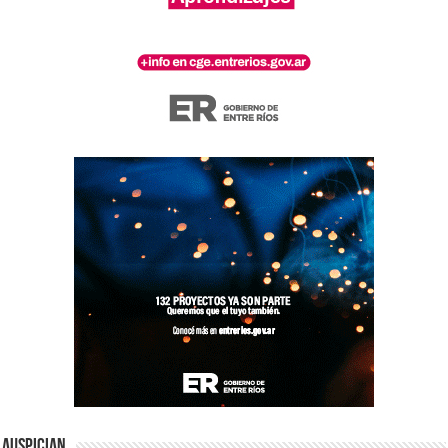
Auspician