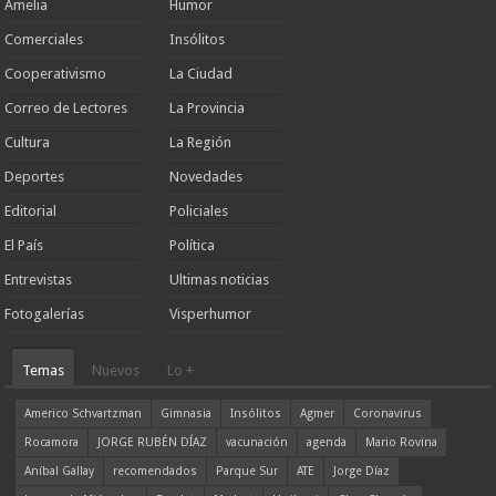
Amelia
Humor
Comerciales
Insólitos
Cooperativismo
La Ciudad
Correo de Lectores
La Provincia
Cultura
La Región
Deportes
Novedades
Editorial
Policiales
El País
Política
Entrevistas
Ultimas noticias
Fotogalerías
Visperhumor
Temas
Nuevos
Lo +
Americo Schvartzman
Gimnasia
Insólitos
Agmer
Coronavirus
Rocamora
JORGE RUBÉN DÍAZ
vacunación
agenda
Mario Rovina
Aníbal Gallay
recomendados
Parque Sur
ATE
Jorge Díaz