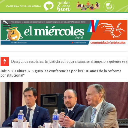
Desayunos escolares: la justicia convoca a sumarse al amparo a quienes se 
“La Feria en tu Barrio” para agostocon sus días y horarios
Inicio
»
Cultura
»
Siguen las conferencias por los "30 años de la reforma
constitucional"