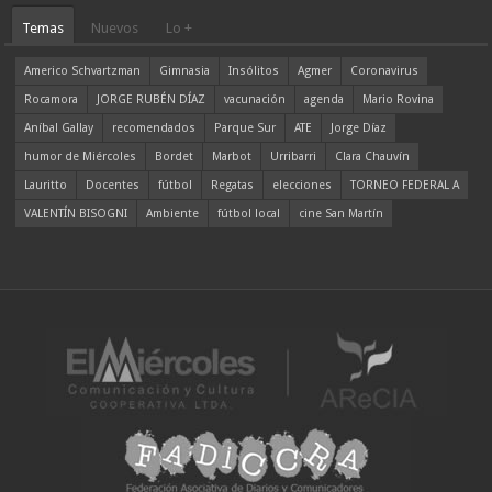
Temas
Nuevos
Lo +
Americo Schvartzman
Gimnasia
Insólitos
Agmer
Coronavirus
Rocamora
JORGE RUBÉN DÍAZ
vacunación
agenda
Mario Rovina
Aníbal Gallay
recomendados
Parque Sur
ATE
Jorge Díaz
humor de Miércoles
Bordet
Marbot
Urribarri
Clara Chauvín
Lauritto
Docentes
fútbol
Regatas
elecciones
TORNEO FEDERAL A
VALENTÍN BISOGNI
Ambiente
fútbol local
cine San Martín