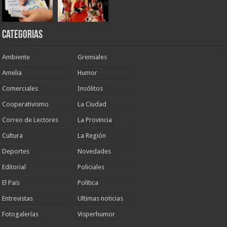
Categorias
Ambiente
Gremiales
Amelia
Humor
Comerciales
Insólitos
Cooperativismo
La Ciudad
Correo de Lectores
La Provincia
Cultura
La Región
Deportes
Novedades
Editorial
Policiales
El País
Política
Entrevistas
Ultimas noticias
Fotogalerías
Visperhumor