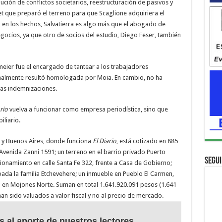
lución de conflictos societarios, reestructuración de pasivos y
fet que preparó el terreno para que Scaglione adquiriera el
 en los hechos, Salvatierra es algo más que el abogado de
ocios, ya que otro de socios del estudio, Diego Feser, también
eier fue el encargado de tantear a los trabajadores
finalmente resultó homologada por Moia. En cambio, no ha
as indemnizaciones.
rio
vuelva a funcionar como empresa periodística, sino que
iliario.
za y Buenos Aires, donde funciona
El Diario
, está cotizado en 885
Avenida Zanni 1591; un terreno en el barrio privado Puerto
Segui
ionamiento en calle Santa Fe 322, frente a Casa de Gobierno;
ada la familia Etchevehere; un inmueble en Pueblo El Carmen,
 en Mojones Norte. Suman en total 1.641.920.091 pesos (1.641
an sido valuados a valor fiscal y no al precio de mercado.
s al aporte de nuestros lectores