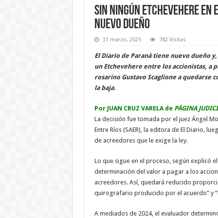
Sin ningún Etchevehere en el
nuevo dueño
31 marzo, 2025
782 Visitas
El Diario de Paraná tiene nuevo dueño y,
un Etchevehere entre los accionistas, a p
rosarino Gustavo Scaglione a quedarse con
la baja.
Por JUAN CRUZ VARELA de
PÁGINA JUDIC
La decisión fue tomada por el juez Ángel M
Entre Ríos (SAER), la editora de El Diario, 
de acreedores que le exige la ley.
Lo que sigue en el proceso, según explicó el
determinación del valor a pagar a los accion
acreedores. Así, quedará reducido proporci
quirografario producido por el acuerdo” y “l
A mediados de 2024, el evaluador determinó