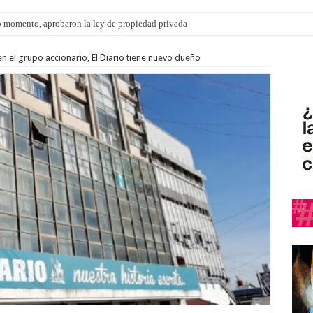
 momento, aprobaron la ley de propiedad privada
s: el 35% de los 90 niños, niñas y adolescentes que esperan una familia tiene CU
n el grupo accionario, El Diario tiene nuevo dueño