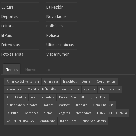
Cultura
La Región
Deportes
Novedades
Editorial
Policiales
El País
Política
Entrevistas
Ultimas noticias
Fotogalerías
Visperhumor
Temas
Nuevos
Lo +
Americo Schvartzman
Gimnasia
Insólitos
Agmer
Coronavirus
Rocamora
JORGE RUBÉN DÍAZ
vacunación
agenda
Mario Rovina
Aníbal Gallay
recomendados
Parque Sur
ATE
Jorge Díaz
humor de Miércoles
Bordet
Marbot
Urribarri
Clara Chauvín
Lauritto
Docentes
fútbol
Regatas
elecciones
TORNEO FEDERAL A
VALENTÍN BISOGNI
Ambiente
fútbol local
cine San Martín