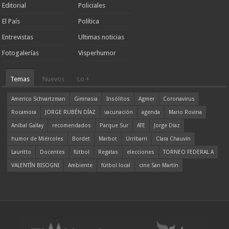
Editorial
Policiales
El País
Política
Entrevistas
Ultimas noticias
Fotogalerías
Visperhumor
Temas
Nuevos
Lo +
Americo Schvartzman
Gimnasia
Insólitos
Agmer
Coronavirus
Rocamora
JORGE RUBÉN DÍAZ
vacunación
agenda
Mario Rovina
Aníbal Gallay
recomendados
Parque Sur
ATE
Jorge Díaz
humor de Miércoles
Bordet
Marbot
Urribarri
Clara Chauvín
Lauritto
Docentes
fútbol
Regatas
elecciones
TORNEO FEDERAL A
VALENTÍN BISOGNI
Ambiente
fútbol local
cine San Martín