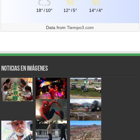
18°
/
10°
12°
/
5°
14°
/
4°
Data from
Tiempo3.com
Noticias en Imágenes