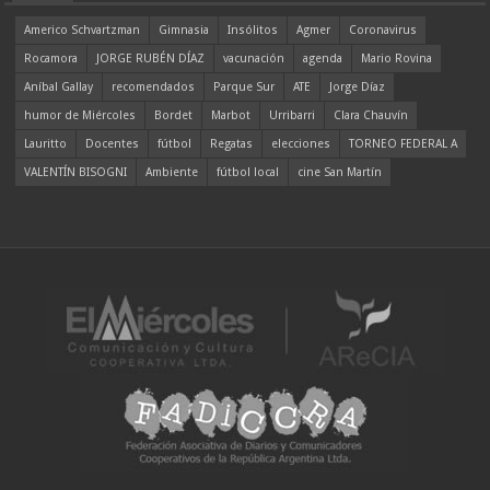
Americo Schvartzman
Gimnasia
Insólitos
Agmer
Coronavirus
Rocamora
JORGE RUBÉN DÍAZ
vacunación
agenda
Mario Rovina
Aníbal Gallay
recomendados
Parque Sur
ATE
Jorge Díaz
humor de Miércoles
Bordet
Marbot
Urribarri
Clara Chauvín
Lauritto
Docentes
fútbol
Regatas
elecciones
TORNEO FEDERAL A
VALENTÍN BISOGNI
Ambiente
fútbol local
cine San Martín