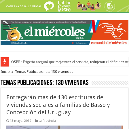
OSER: Frigerio aseguró que mejoraron el servicio, redujeron el déficit e
Por primera vez hicieron una cirugía de reconstrucción torácica en el Hospi
Inicio
»
Temas Publicaciones: 130 viviendas
Temas Publicaciones:
130 viviendas
Entregarán mas de 130 escrituras de
viviendas sociales a familias de Basso y
Concepción del Uruguay
13 mayo, 2019
La Provincia