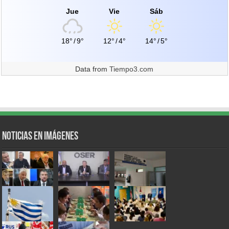
Jue
Vie
Sáb
18°
/
9°
12°
/
4°
14°
/
5°
Data from
Tiempo3.com
Noticias en Imágenes