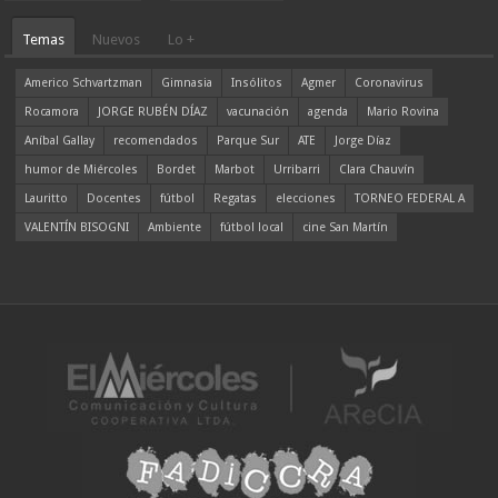
Temas
Nuevos
Lo +
Americo Schvartzman
Gimnasia
Insólitos
Agmer
Coronavirus
Rocamora
JORGE RUBÉN DÍAZ
vacunación
agenda
Mario Rovina
Aníbal Gallay
recomendados
Parque Sur
ATE
Jorge Díaz
humor de Miércoles
Bordet
Marbot
Urribarri
Clara Chauvín
Lauritto
Docentes
fútbol
Regatas
elecciones
TORNEO FEDERAL A
VALENTÍN BISOGNI
Ambiente
fútbol local
cine San Martín