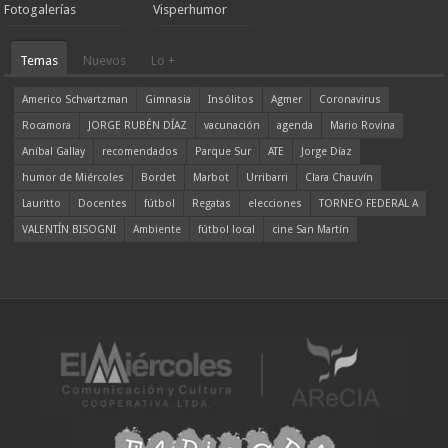
Fotogalerías
Visperhumor
Temas
Nuevos
Lo +
Americo Schvartzman
Gimnasia
Insólitos
Agmer
Coronavirus
Rocamora
JORGE RUBÉN DÍAZ
vacunación
agenda
Mario Rovina
Aníbal Gallay
recomendados
Parque Sur
ATE
Jorge Díaz
humor de Miércoles
Bordet
Marbot
Urribarri
Clara Chauvín
Lauritto
Docentes
fútbol
Regatas
elecciones
TORNEO FEDERAL A
VALENTÍN BISOGNI
Ambiente
fútbol local
cine San Martín