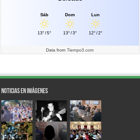
Sáb
Dom
Lun
13°
/
5°
13°
/
3°
12°
/
2°
Data from
Tiempo3.com
Noticias en Imágenes