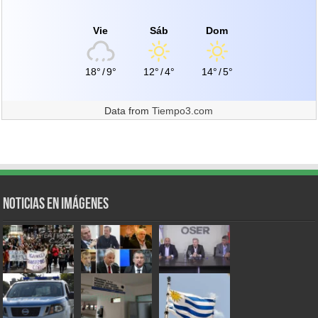
Vie
Sáb
Dom
18°
/
9°
12°
/
4°
14°
/
5°
Data from
Tiempo3.com
Noticias en Imágenes