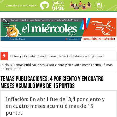
El frío y el viento no impidieron que en La Histórica se expresaran
OSER: Frigerio aseguró que mejoraron el servicio, redujeron el déficit e
Inicio
»
Temas Publicaciones: 4 por ciento y en cuatro meses acumuló mas
de 15 puntos
Temas Publicaciones:
4 por ciento y en cuatro
meses acumuló mas de 15 puntos
Inflación: En abril fue del 3,4 por ciento y
en cuatro meses acumuló mas de 15
puntos