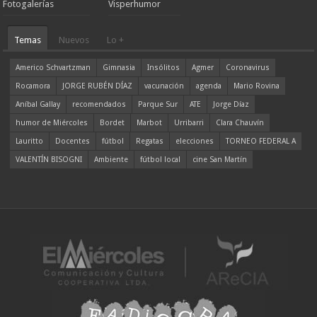
Fotogalerías
Visperhumor
Temas
Nuevos
Lo +
Americo Schvartzman
Gimnasia
Insólitos
Agmer
Coronavirus
Rocamora
JORGE RUBÉN DÍAZ
vacunación
agenda
Mario Rovina
Aníbal Gallay
recomendados
Parque Sur
ATE
Jorge Díaz
humor de Miércoles
Bordet
Marbot
Urribarri
Clara Chauvín
Lauritto
Docentes
fútbol
Regatas
elecciones
TORNEO FEDERAL A
VALENTÍN BISOGNI
Ambiente
fútbol local
cine San Martín