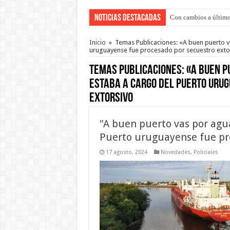
Noticias Destacadas
Con cambios a último
Adopción en Entre Río
Inicio
»
Temas Publicaciones: «A buen puerto v
uruguayense fue procesado por secuestro exto
Temas Publicaciones:
«A buen p
estaba a cargo del Puerto uru
extorsivo
"A buen puerto vas por agua
Puerto uruguayense fue pro
17 agosto, 2024
Novedades
,
Policiales