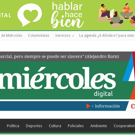
 de Miércoles
Columnistas
Servicios
La agenda ¿A dónde ir? para este 
a
Política
Deportes
Cultura
Policiales
Ambiente
Cooperativ