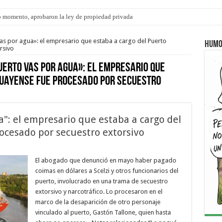
 momento, aprobaron la ley de propiedad privada
s: el 35% de los 90 niños, niñas y adolescentes que esperan una familia tiene CU
as por agua»: el empresario que estaba a cargo del Puerto
Humo
rsivo
uerto vas por agua»: el empresario que
guayense fue procesado por secuestro
": el empresario que estaba a cargo del
cesado por secuestro extorsivo
El abogado que denunció en mayo haber pagado
coimas en dólares a Scelzi y otros funcionarios del
puerto, involucrado en una trama de secuestro
extorsivo y narcotráfico. Lo procesaron en el
marco de la desaparición de otro personaje
vinculado al puerto, Gastón Tallone, quien hasta