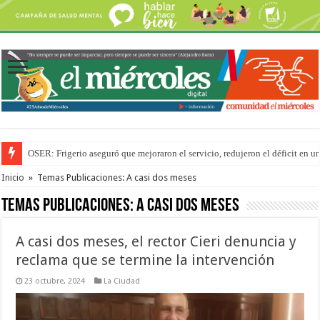
OSER: Frigerio aseguró que mejoraron el servicio, redujeron el déficit e
Por primera vez hicieron una cirugía de reconstrucción torácica en el Hospi
Inicio
»
Temas Publicaciones: A casi dos meses
Temas Publicaciones:
A casi dos meses
A casi dos meses, el rector Cieri denuncia y
reclama que se termine la intervención
23 octubre, 2024
La Ciudad