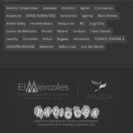
Americo Schvartzman
Gimnasia
Insólitos
Agmer
Coronavirus
Rocamora
JORGE RUBÉN DÍAZ
vacunación
agenda
Mario Rovina
Aníbal Gallay
recomendados
Parque Sur
ATE
Jorge Díaz
humor de Miércoles
Bordet
Marbot
Urribarri
Clara Chauvín
Lauritto
Docentes
fútbol
Regatas
elecciones
TORNEO FEDERAL A
VALENTÍN BISOGNI
Ambiente
fútbol local
cine San Martín