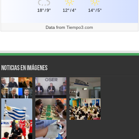
18°
/
9°
12°
/
4°
14°
/
5°
Data from
Tiempo3.com
Noticias en Imágenes