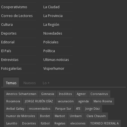
Cooperativismo
La Ciudad
Correo de Lectores
La Provincia
Cultura
La Región
Deportes
Novedades
Editorial
Policiales
El País
Política
Entrevistas
Ultimas noticias
Fotogalerías
Visperhumor
Temas
Nuevos
Lo +
Americo Schvartzman
Gimnasia
Insólitos
Agmer
Coronavirus
Rocamora
JORGE RUBÉN DÍAZ
vacunación
agenda
Mario Rovina
Aníbal Gallay
recomendados
Parque Sur
ATE
Jorge Díaz
humor de Miércoles
Bordet
Marbot
Urribarri
Clara Chauvín
Lauritto
Docentes
fútbol
Regatas
elecciones
TORNEO FEDERAL A