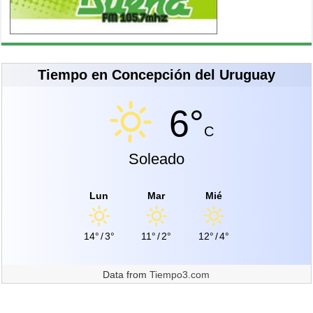
Tiempo en Concepción del Uruguay
6°
C
Soleado
Lun
Mar
Mié
14°
/
3°
11°
/
2°
12°
/
4°
Data from
Tiempo3.com