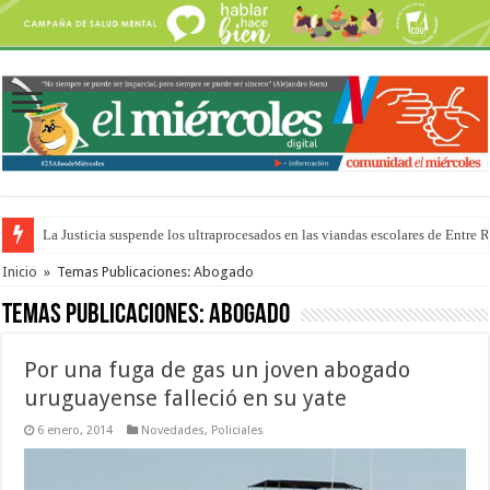
La Justicia suspende los ultraprocesados en las viandas escolares de Entre 
Se presentará la obra “La Runfla de los Macanos”
Inicio
»
Temas Publicaciones: Abogado
Temas Publicaciones:
Abogado
Por una fuga de gas un joven abogado
uruguayense falleció en su yate
6 enero, 2014
Novedades
,
Policiales