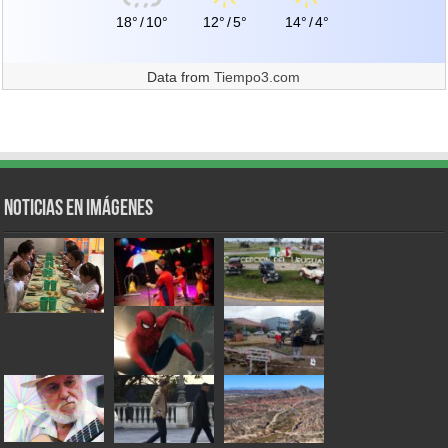
18°
/
10°
12°
/
5°
14°
/
4°
Data from
Tiempo3.com
Noticias en Imágenes