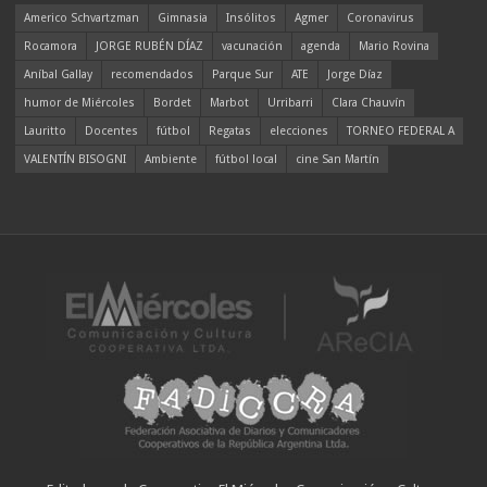
Americo Schvartzman
Gimnasia
Insólitos
Agmer
Coronavirus
Rocamora
JORGE RUBÉN DÍAZ
vacunación
agenda
Mario Rovina
Aníbal Gallay
recomendados
Parque Sur
ATE
Jorge Díaz
humor de Miércoles
Bordet
Marbot
Urribarri
Clara Chauvín
Lauritto
Docentes
fútbol
Regatas
elecciones
TORNEO FEDERAL A
VALENTÍN BISOGNI
Ambiente
fútbol local
cine San Martín