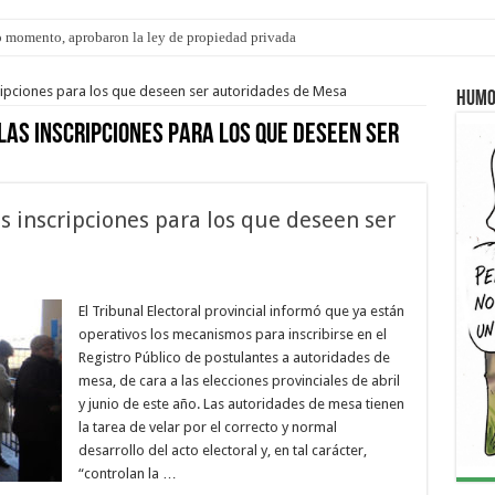
 momento, aprobaron la ley de propiedad privada
ngo 9 de agosto: la agenda ¿A dónde ir? para este finde
cripciones para los que deseen ser autoridades de Mesa
Humo
las inscripciones para los que deseen ser
as inscripciones para los que deseen ser
El Tribunal Electoral provincial informó que ya están
operativos los mecanismos para inscribirse en el
Registro Público de postulantes a autoridades de
mesa, de cara a las elecciones provinciales de abril
y junio de este año. Las autoridades de mesa tienen
la tarea de velar por el correcto y normal
desarrollo del acto electoral y, en tal carácter,
“controlan la …