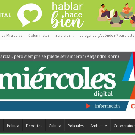
 de Miércoles
Columnistas
Servicios
La agenda ¿A dónde ir? para este 
a
Política
Deportes
Cultura
Policiales
Ambiente
Cooperativ