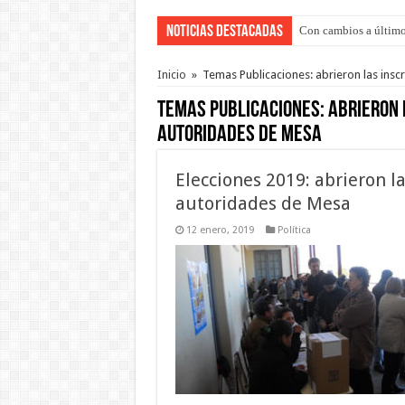
Noticias Destacadas
Con cambios a último
Del viernes 7 al domi
Inicio
»
Temas Publicaciones: abrieron las ins
Temas Publicaciones:
abrieron 
autoridades de Mesa
Elecciones 2019: abrieron l
autoridades de Mesa
12 enero, 2019
Política