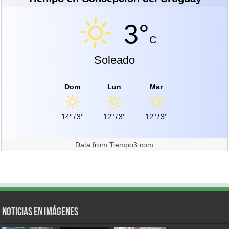
3°
C
Soleado
Dom
Lun
Mar
14°
/
3°
12°
/
3°
12°
/
3°
Data from
Tiempo3.com
Noticias en Imágenes