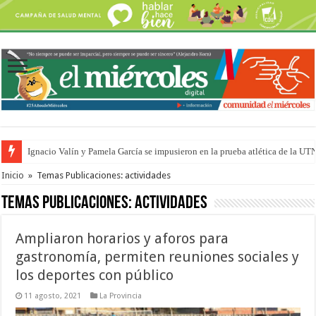
Ignacio Valín y Pamela García se impusieron en la prueba atlética de la UT
Traigo el litoral en mi canción: 100 años de Aníbal Sampayo
Inicio
»
Temas Publicaciones: actividades
Temas Publicaciones:
actividades
Ampliaron horarios y aforos para
gastronomía, permiten reuniones sociales y
los deportes con público
11 agosto, 2021
La Provincia