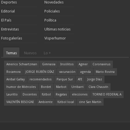
Deportes
Novedades
Editorial
Policiales
El País
Política
Entrevistas
Ultimas noticias
Fotogalerías
Visperhumor
Temas
Nuevos
Lo +
Americo Schvartzman
Gimnasia
Insólitos
Agmer
Coronavirus
Rocamora
JORGE RUBÉN DÍAZ
vacunación
agenda
Mario Rovina
Aníbal Gallay
recomendados
Parque Sur
ATE
Jorge Díaz
humor de Miércoles
Bordet
Marbot
Urribarri
Clara Chauvín
Lauritto
Docentes
fútbol
Regatas
elecciones
TORNEO FEDERAL A
VALENTÍN BISOGNI
Ambiente
fútbol local
cine San Martín