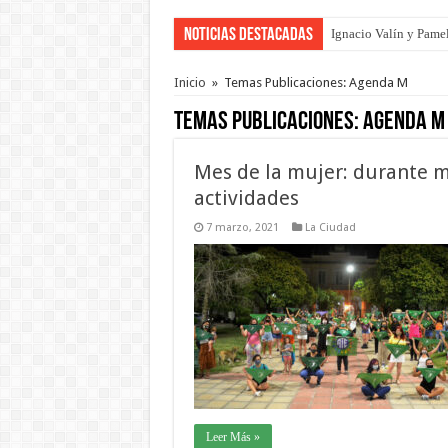
Noticias Destacadas
Ignacio Valín y Pamel
Traigo el litoral en 
Inicio
»
Temas Publicaciones: Agenda M
Temas Publicaciones:
Agenda M
Mes de la mujer: durante m
actividades
7 marzo, 2021
La Ciudad
Leer Más »