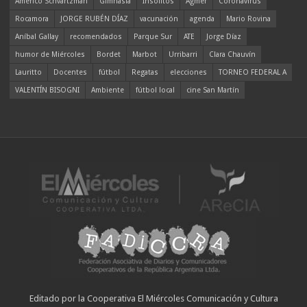
Americo Schvartzman
Gimnasia
Insólitos
Agmer
Coronavirus
Rocamora
JORGE RUBÉN DÍAZ
vacunación
agenda
Mario Rovina
Aníbal Gallay
recomendados
Parque Sur
ATE
Jorge Díaz
humor de Miércoles
Bordet
Marbot
Urribarri
Clara Chauvín
Lauritto
Docentes
fútbol
Regatas
elecciones
TORNEO FEDERAL A
VALENTÍN BISOGNI
Ambiente
fútbol local
cine San Martín
Editado por la Cooperativa El Miércoles Comunicación y Cultura