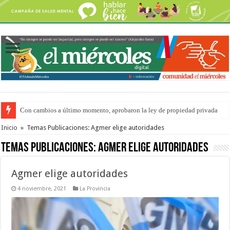
Con cambios a último momento, aprobaron la ley de propiedad privada
Adopción en Entre Ríos: el 35% de los 90 niños, niñas y adolescentes que 
Inicio
»
Temas Publicaciones: Agmer elige autoridades
Temas Publicaciones:
Agmer elige autoridades
Agmer elige autoridades
4 noviembre, 2021
La Provincia