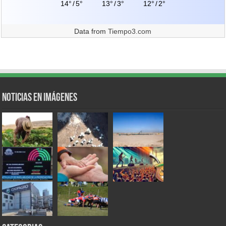
14°
/
5°
13°
/
3°
12°
/
2°
Data from
Tiempo3.com
Noticias en Imágenes