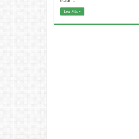
titular …
Leer Más »