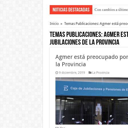
Noticias Destacadas
Con cambios a último
Del viernes 7 al domi
Inicio
»
Temas Publicaciones: Agmer está preocu
Temas Publicaciones:
Agmer est
Jubilaciones de la Provincia
Agmer está preocupado por e
la Provincia
9 diciembre, 2019
La Provincia