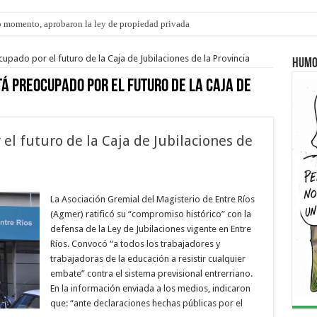
 momento, aprobaron la ley de propiedad privada
ngo 9 de agosto: la agenda ¿A dónde ir? para este finde
pado por el futuro de la Caja de Jubilaciones de la Provincia
Humo
á preocupado por el futuro de la Caja de
l futuro de la Caja de Jubilaciones de
La Asociación Gremial del Magisterio de Entre Ríos
(Agmer) ratificó su “compromiso histórico” con la
defensa de la Ley de Jubilaciones vigente en Entre
Ríos. Convocó “a todos los trabajadores y
trabajadoras de la educación a resistir cualquier
embate” contra el sistema previsional entrerriano.
En la información enviada a los medios, indicaron
que: “ante declaraciones hechas públicas por el