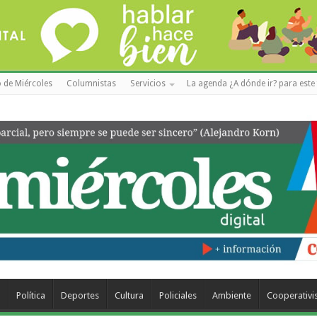
 de Miércoles
Columnistas
Servicios
La agenda ¿A dónde ir? para este 
a
Política
Deportes
Cultura
Policiales
Ambiente
Cooperativ