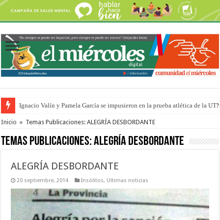
Ignacio Valín y Pamela García se impusieron en la prueba atlética de la UT
Traigo el litoral en mi canción: 100 años de Aníbal Sampayo
Inicio
»
Temas Publicaciones: ALEGRÍA DESBORDANTE
Temas Publicaciones:
ALEGRÍA DESBORDANTE
ALEGRÍA DESBORDANTE
20 septiembre, 2014
Insólitos
,
Ultimas noticias