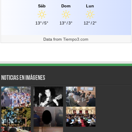
Sáb
Dom
Lun
13°
/
5°
13°
/
3°
12°
/
2°
Data from
Tiempo3.com
Noticias en Imágenes