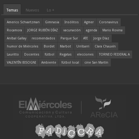
Temas
Nuevos
Lo +
Americo Schvartzman
Gimnasia
Insólitos
Agmer
Coronavirus
Rocamora
JORGE RUBÉN DÍAZ
vacunación
agenda
Mario Rovina
Aníbal Gallay
recomendados
Parque Sur
ATE
Jorge Díaz
humor de Miércoles
Bordet
Marbot
Urribarri
Clara Chauvín
Lauritto
Docentes
fútbol
Regatas
elecciones
TORNEO FEDERAL A
VALENTÍN BISOGNI
Ambiente
fútbol local
cine San Martín