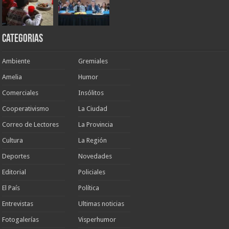
Categorias
Ambiente
Gremiales
Amelia
Humor
Comerciales
Insólitos
Cooperativismo
La Ciudad
Correo de Lectores
La Provincia
Cultura
La Región
Deportes
Novedades
Editorial
Policiales
El País
Política
Entrevistas
Ultimas noticias
Fotogalerías
Visperhumor