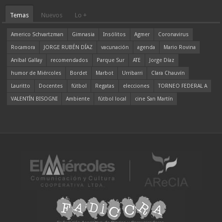
Temas
Nuevos
Lo +
Americo Schvartzman
Gimnasia
Insólitos
Agmer
Coronavirus
Rocamora
JORGE RUBÉN DÍAZ
vacunación
agenda
Mario Rovina
Aníbal Gallay
recomendados
Parque Sur
ATE
Jorge Díaz
humor de Miércoles
Bordet
Marbot
Urribarri
Clara Chauvín
Lauritto
Docentes
fútbol
Regatas
elecciones
TORNEO FEDERAL A
VALENTÍN BISOGNI
Ambiente
fútbol local
cine San Martín