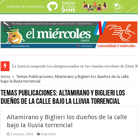
La Justicia suspende los ultraprocesados en las viandas escolares de Entre 
Se presentará la obra “La Runfla de los Macanos”
Inicio
»
Temas Publicaciones: Altamirano y Biglieri los dueños de la calle
bajo la lluvia torrencial
Temas Publicaciones:
Altamirano y Biglieri los
dueños de la calle bajo la lluvia torrencial
Altamirano y Biglieri los dueños de la calle
bajo la lluvia torrencial
3 marzo, 2024
Deportes