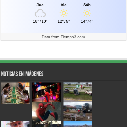
Jue
Vie
Sáb
18°
/
10°
12°
/
5°
14°
/
4°
Data from
Tiempo3.com
Noticias en Imágenes