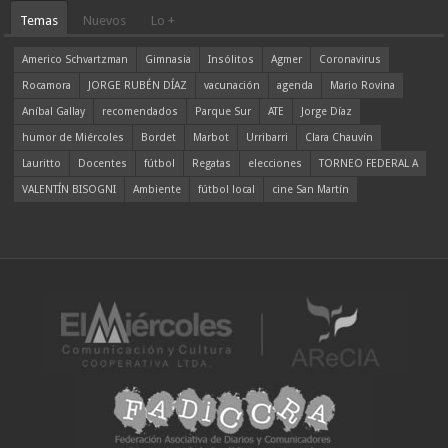
Temas
Nuevos
Lo +
Americo Schvartzman
Gimnasia
Insólitos
Agmer
Coronavirus
Rocamora
JORGE RUBÉN DÍAZ
vacunación
agenda
Mario Rovina
Aníbal Gallay
recomendados
Parque Sur
ATE
Jorge Díaz
humor de Miércoles
Bordet
Marbot
Urribarri
Clara Chauvín
Lauritto
Docentes
fútbol
Regatas
elecciones
TORNEO FEDERAL A
VALENTÍN BISOGNI
Ambiente
fútbol local
cine San Martín