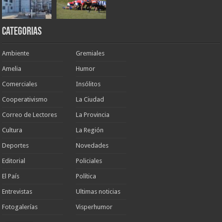
Categorias
Ambiente
Gremiales
Amelia
Humor
Comerciales
Insólitos
Cooperativismo
La Ciudad
Correo de Lectores
La Provincia
Cultura
La Región
Deportes
Novedades
Editorial
Policiales
El País
Política
Entrevistas
Ultimas noticias
Fotogalerías
Visperhumor