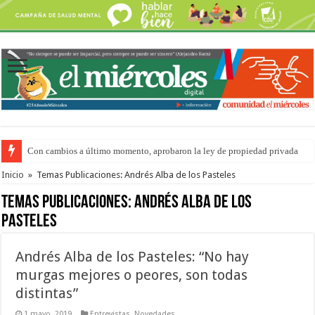
Con cambios a último momento, aprobaron la ley de propiedad privada
Adopción en Entre Ríos: el 35% de los 90 niños, niñas y adolescentes que 
Inicio
»
Temas Publicaciones: Andrés Alba de los Pasteles
Temas Publicaciones:
Andrés Alba de los
Pasteles
Andrés Alba de los Pasteles: “No hay
murgas mejores o peores, son todas
distintas”
1 mayo, 2019
Entrevistas
,
Novedades