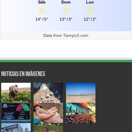
Sáb
Dom
Lun
14°
/
5°
13°
/
3°
12°
/
2°
Data from
Tiempo3.com
Noticias en Imágenes