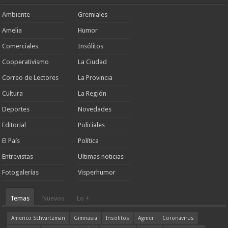
Ambiente
Gremiales
Amelia
Humor
Comerciales
Insólitos
Cooperativismo
La Ciudad
Correo de Lectores
La Provincia
Cultura
La Región
Deportes
Novedades
Editorial
Policiales
El País
Política
Entrevistas
Ultimas noticias
Fotogalerías
Visperhumor
Temas
Nuevos
Lo +
Americo Schvartzman
Gimnasia
Insólitos
Agmer
Coronavirus