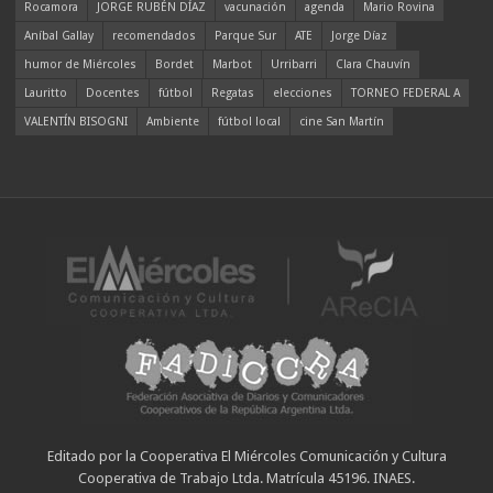
Rocamora
JORGE RUBÉN DÍAZ
vacunación
agenda
Mario Rovina
Aníbal Gallay
recomendados
Parque Sur
ATE
Jorge Díaz
humor de Miércoles
Bordet
Marbot
Urribarri
Clara Chauvín
Lauritto
Docentes
fútbol
Regatas
elecciones
TORNEO FEDERAL A
VALENTÍN BISOGNI
Ambiente
fútbol local
cine San Martín
Editado por la Cooperativa El Miércoles Comunicación y Cultura
Cooperativa de Trabajo Ltda. Matrícula 45196. INAES.