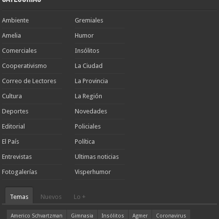
Ambiente
Gremiales
Amelia
Humor
Comerciales
Insólitos
Cooperativismo
La Ciudad
Correo de Lectores
La Provincia
Cultura
La Región
Deportes
Novedades
Editorial
Policiales
El País
Política
Entrevistas
Ultimas noticias
Fotogalerías
Visperhumor
Temas
Nuevos
Lo +
Americo Schvartzman
Gimnasia
Insólitos
Agmer
Coronavirus