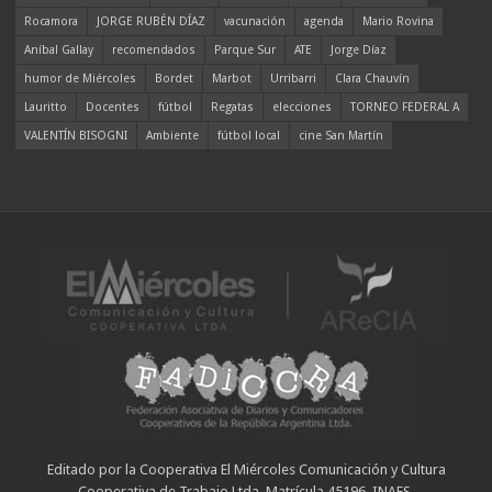
Rocamora
JORGE RUBÉN DÍAZ
vacunación
agenda
Mario Rovina
Aníbal Gallay
recomendados
Parque Sur
ATE
Jorge Díaz
humor de Miércoles
Bordet
Marbot
Urribarri
Clara Chauvín
Lauritto
Docentes
fútbol
Regatas
elecciones
TORNEO FEDERAL A
VALENTÍN BISOGNI
Ambiente
fútbol local
cine San Martín
Editado por la Cooperativa El Miércoles Comunicación y Cultura
Cooperativa de Trabajo Ltda. Matrícula 45196. INAES.