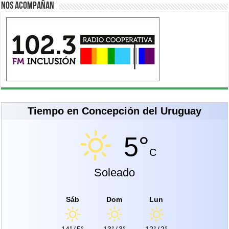
Nos acompañan
Tiempo en Concepción del Uruguay
5°
C
Soleado
Sáb
Dom
Lun
14°
/
5°
13°
/
3°
12°
/
2°