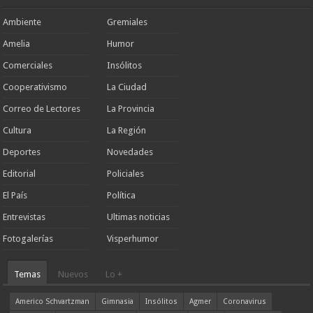
Ambiente
Gremiales
Amelia
Humor
Comerciales
Insólitos
Cooperativismo
La Ciudad
Correo de Lectores
La Provincia
Cultura
La Región
Deportes
Novedades
Editorial
Policiales
El País
Política
Entrevistas
Ultimas noticias
Fotogalerías
Visperhumor
Temas
Nuevos
Lo +
Americo Schvartzman
Gimnasia
Insólitos
Agmer
Coronavirus