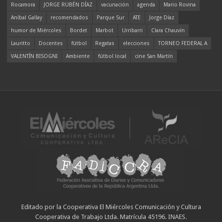
Rocamora
JORGE RUBÉN DÍAZ
vacunación
agenda
Mario Rovina
Aníbal Gallay
recomendados
Parque Sur
ATE
Jorge Díaz
humor de Miércoles
Bordet
Marbot
Urribarri
Clara Chauvín
Lauritto
Docentes
fútbol
Regatas
elecciones
TORNEO FEDERAL A
VALENTÍN BISOGNI
Ambiente
fútbol local
cine San Martín
Editado por la Cooperativa El Miércoles Comunicación y Cultura
Cooperativa de Trabajo Ltda. Matrícula 45196. INAES.