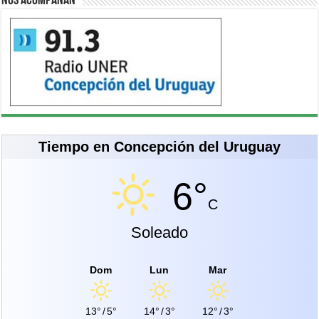
Nos acompañan
Tiempo en Concepción del Uruguay
6°
C
Soleado
Dom
Lun
Mar
13°
/
5°
14°
/
3°
12°
/
3°