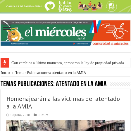
Con cambios a último momento, aprobaron la ley de propiedad privada
Adopción en Entre Ríos: el 35% de los 90 niños, niñas y adolescentes que 
Inicio
»
Temas Publicaciones: atentado en la AMIA
Temas Publicaciones:
atentado en la AMIA
Homenajearán a las víctimas del atentado
a la AMIA
10 julio, 2018
Cultura