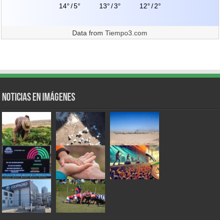
14°
/
5°
13°
/
3°
12°
/
2°
Data from
Tiempo3.com
Noticias en Imágenes