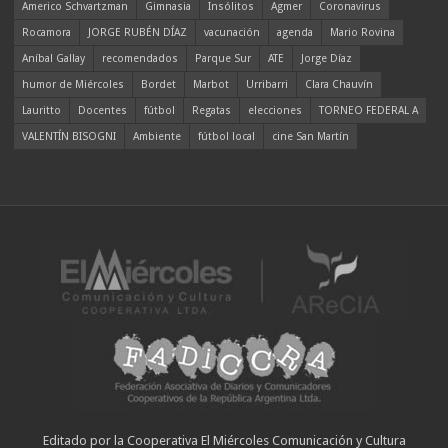
Americo Schvartzman
Gimnasia
Insólitos
Agmer
Coronavirus
Rocamora
JORGE RUBÉN DÍAZ
vacunación
agenda
Mario Rovina
Aníbal Gallay
recomendados
Parque Sur
ATE
Jorge Díaz
humor de Miércoles
Bordet
Marbot
Urribarri
Clara Chauvín
Lauritto
Docentes
fútbol
Regatas
elecciones
TORNEO FEDERAL A
VALENTÍN BISOGNI
Ambiente
fútbol local
cine San Martín
Editado por la Cooperativa El Miércoles Comunicación y Cultura