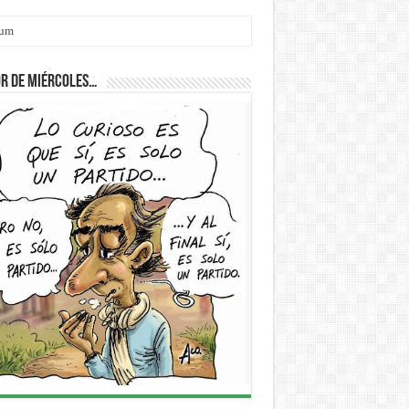
cum
r de Miércoles…