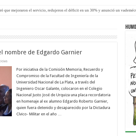
ró que mejoraron el servicio, redujeron el déficit en un 30% y anunció un vademé
ron una cirugía de reconstrucción torácica en el Hospital Urquiza
Humo
 el nombre de Edgardo Garnier
icias
Por iniciativa de la Comisión Memoria, Recuerdo y
Compromiso de la Facultad de Ingeniería de la
Universidad Nacional de La Plata, a través del
Ingeniero Oscar Galante, colocaron en el Colegio
Nacional Justo José de Urquiza una placa recordatoria
en homenaje al ex alumno Edgardo Roberto Garnier,
quien fuera detenido y desaparecido por la Dictadura
Cívico- Militar en el año …