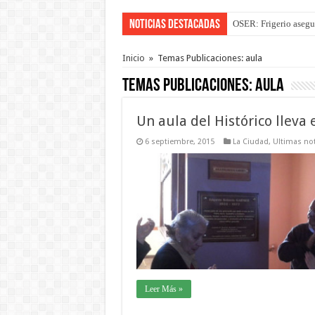
Noticias Destacadas
OSER: Frigerio asegu
Por primera vez hicie
Inicio
»
Temas Publicaciones: aula
Temas Publicaciones:
aula
Un aula del Histórico lleva
6 septiembre, 2015
La Ciudad
,
Ultimas not
Leer Más »