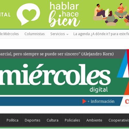
de Miércoles
Columnistas
Servicios
La agenda ¿A dónde ir? para este f
a
Política
Deportes
Cultura
Policiales
Ambiente
Cooperativ