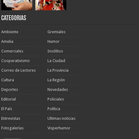
Categorias
Ambiente
Gremiales
Amelia
Humor
Comerciales
Insólitos
Cooperativismo
La Ciudad
Correo de Lectores
La Provincia
Cultura
La Región
Deportes
Novedades
Editorial
Policiales
El País
Política
Entrevistas
Ultimas noticias
Fotogalerías
Visperhumor