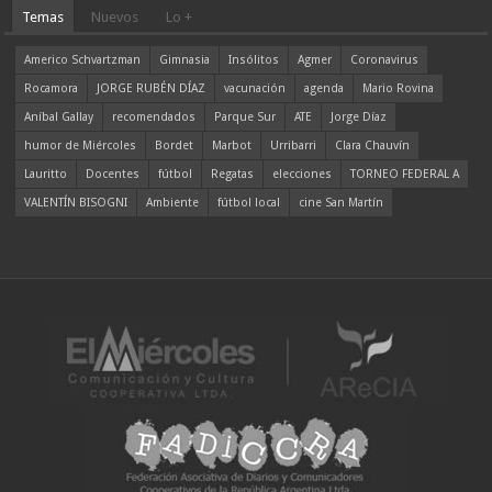
Temas
Nuevos
Lo +
Americo Schvartzman
Gimnasia
Insólitos
Agmer
Coronavirus
Rocamora
JORGE RUBÉN DÍAZ
vacunación
agenda
Mario Rovina
Aníbal Gallay
recomendados
Parque Sur
ATE
Jorge Díaz
humor de Miércoles
Bordet
Marbot
Urribarri
Clara Chauvín
Lauritto
Docentes
fútbol
Regatas
elecciones
TORNEO FEDERAL A
VALENTÍN BISOGNI
Ambiente
fútbol local
cine San Martín