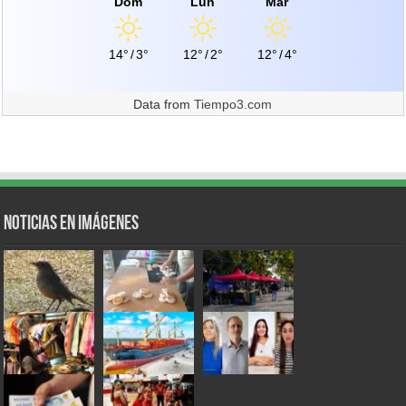
Dom
Lun
Mar
14°
/
3°
12°
/
2°
12°
/
4°
Data from
Tiempo3.com
Noticias en Imágenes