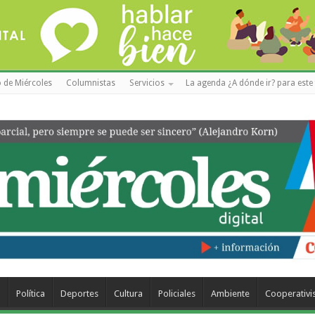
 de Miércoles
Columnistas
Servicios
La agenda ¿A dónde ir? para este 
a
Política
Deportes
Cultura
Policiales
Ambiente
Cooperativ