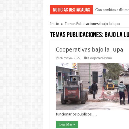
Noticias Destacadas
Con cambios a último
Del viernes 7 al domi
Inicio
»
Temas Publicaciones: bajo la lupa
Temas Publicaciones:
bajo la l
Cooperativas bajo la lupa
26 mayo, 2022
Cooperativismo
funcionarios públicos, …
Leer Más »