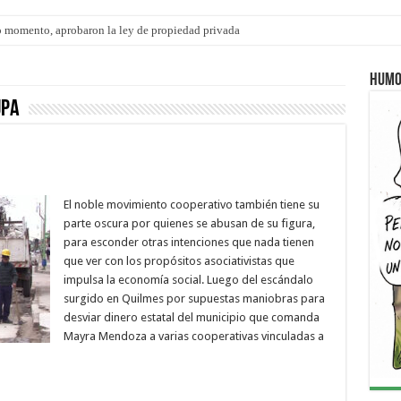
 momento, aprobaron la ley de propiedad privada
ngo 9 de agosto: la agenda ¿A dónde ir? para este finde
Humo
upa
El noble movimiento cooperativo también tiene su
parte oscura por quienes se abusan de su figura,
para esconder otras intenciones que nada tienen
que ver con los propósitos asociativistas que
impulsa la economía social. Luego del escándalo
surgido en Quilmes por supuestas maniobras para
desviar dinero estatal del municipio que comanda
Mayra Mendoza a varias cooperativas vinculadas a