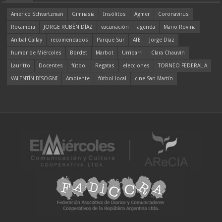
Americo Schvartzman
Gimnasia
Insólitos
Agmer
Coronavirus
Rocamora
JORGE RUBÉN DÍAZ
vacunación
agenda
Mario Rovina
Aníbal Gallay
recomendados
Parque Sur
ATE
Jorge Díaz
humor de Miércoles
Bordet
Marbot
Urribarri
Clara Chauvín
Lauritto
Docentes
fútbol
Regatas
elecciones
TORNEO FEDERAL A
VALENTÍN BISOGNI
Ambiente
fútbol local
cine San Martín