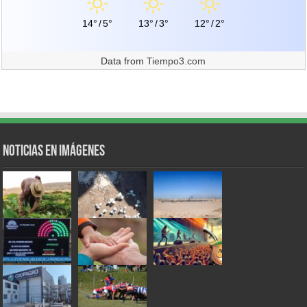
14°
/
5°
13°
/
3°
12°
/
2°
Data from
Tiempo3.com
Noticias en Imágenes