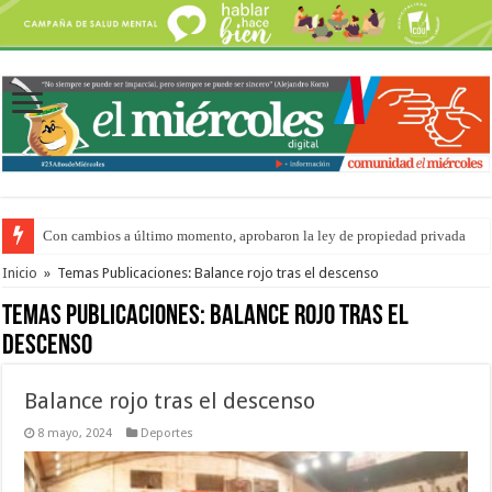
Con cambios a último momento, aprobaron la ley de propiedad privada
Adopción en Entre Ríos: el 35% de los 90 niños, niñas y adolescentes que 
Inicio
»
Temas Publicaciones: Balance rojo tras el descenso
Temas Publicaciones:
Balance rojo tras el
descenso
Balance rojo tras el descenso
8 mayo, 2024
Deportes