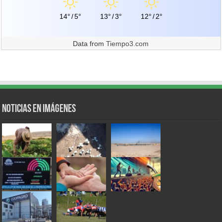
14°
/
5°
13°
/
3°
12°
/
2°
Data from
Tiempo3.com
Noticias en Imágenes