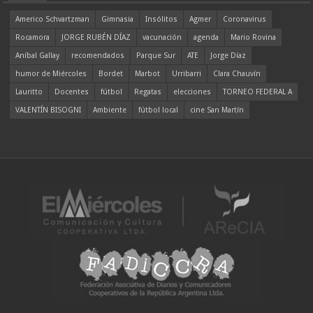
Americo Schvartzman
Gimnasia
Insólitos
Agmer
Coronavirus
Rocamora
JORGE RUBÉN DÍAZ
vacunación
agenda
Mario Rovina
Aníbal Gallay
recomendados
Parque Sur
ATE
Jorge Díaz
humor de Miércoles
Bordet
Marbot
Urribarri
Clara Chauvín
Lauritto
Docentes
fútbol
Regatas
elecciones
TORNEO FEDERAL A
VALENTÍN BISOGNI
Ambiente
fútbol local
cine San Martín