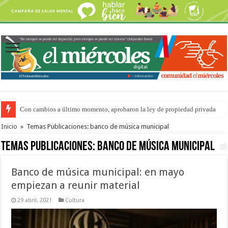
Con cambios a último momento, aprobaron la ley de propiedad privada
Adopción en Entre Ríos: el 35% de los 90 niños, niñas y adolescentes que 
Inicio
»
Temas Publicaciones: banco de música municipal
Temas Publicaciones:
banco de música municipal
Banco de música municipal: en mayo
empiezan a reunir material
29 abril, 2021
Cultura