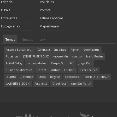
Editorial
Policiales
El País
Política
Entrevistas
Ultimas noticias
Fotogalerías
Visperhumor
Temas
Nuevos
Lo +
Americo Schvartzman
Gimnasia
Insólitos
Agmer
Coronavirus
Rocamora
JORGE RUBÉN DÍAZ
vacunación
agenda
Mario Rovina
Aníbal Gallay
recomendados
Parque Sur
ATE
Jorge Díaz
humor de Miércoles
Bordet
Marbot
Urribarri
Clara Chauvín
Lauritto
Docentes
fútbol
Regatas
elecciones
TORNEO FEDERAL A
VALENTÍN BISOGNI
Ambiente
fútbol local
cine San Martín