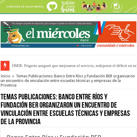
OSER: Frigerio aseguró que mejoraron el servicio, redujeron el déficit e
Por primera vez hicieron una cirugía de reconstrucción torácica en el Hospi
Inicio
»
Temas Publicaciones: Banco Entre Ríos y Fundación BER organizaron
un encuentro de vinculación entre escuelas técnicas y empresas de la
Provincia
Temas Publicaciones:
Banco Entre Ríos y
Fundación BER organizaron un encuentro de
vinculación entre escuelas técnicas y empresas
de la Provincia