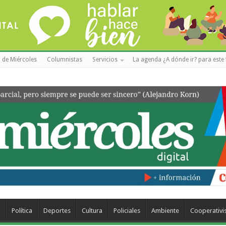
 de Miércoles
Columnistas
Servicios
La agenda ¿A dónde ir? para este 
a
Política
Deportes
Cultura
Policiales
Ambiente
Cooperativ