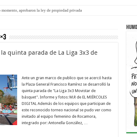
 momento, aprobaron la ley de propiedad privada
s: el 35% de los 90 niños, niñas y adolescentes que esperan una familia tiene CU
Humo
3×3
 la quinta parada de La Liga 3x3 de
Ante un gran marco de publico que se acercó hasta
la Plaza General Francisco Ramírez se desarrolló la
quinta parada de "La Liga 3x3 Movistar de
básquet". Informe y fotos: M.R de EL MIÉRCOLES
DIGITAL Además de los equipos que participan de
este reconocido torneo nacional se pudo ver como
invitado al equipo femenino de Rocamora,
integrado por: Antonella González, …