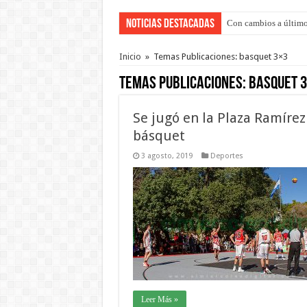
Noticias Destacadas
Con cambios a último
Adopción en Entre Río
Inicio
»
Temas Publicaciones: basquet 3×3
Temas Publicaciones:
basquet 
Se jugó en la Plaza Ramírez
básquet
3 agosto, 2019
Deportes
Leer Más »